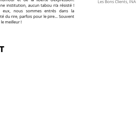
Les Bons Clients, INA
ne institution, aucun tabou n’a résisté !
c eux, nous sommes entrés dans la
été du rire, parfois pour le pire… Souvent
le meilleur !
IT