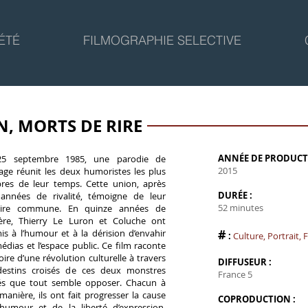
ÉTÉ
FILMOGRAPHIE SELECTIVE
N, MORTS DE RIRE
ANNÉE DE PRODUCT
25 septembre 1985, une parodie de
2015
age réunit les deux humoristes les plus
bres de leur temps. Cette union, après
DURÉE :
années de rivalité, témoigne de leur
52 minutes
toire commune. En quinze années de
ière, Thierry Le Luron et Coluche ont
#
is à l’humour et à la dérision d’envahir
:
Culture
,
Portrait
,
F
médias et l’espace public. Ce film raconte
toire d’une révolution culturelle à travers
DIFFUSEUR :
destins croisés de ces deux monstres
France 5
és que tout semble opposer. Chacun à
 manière, ils ont fait progresser la cause
COPRODUCTION :
’humour et de la liberté d’expression.