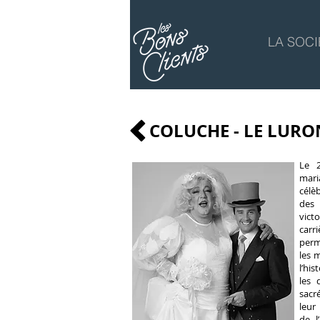
LA SOCI
COLUCHE - LE LURO
Le 
mari
célè
des 
vic
carr
perm
les 
l’his
les 
sacr
leur
de l