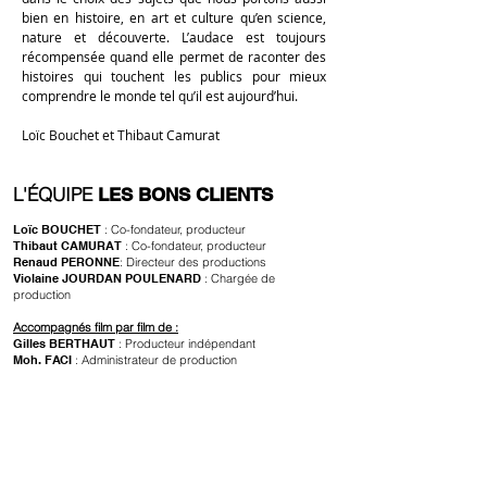
bien en histoire, en art et culture qu’en science,
nature et découverte. L’audace est toujours
récompensée quand elle permet de raconter des
histoires qui touchent les publics pour mieux
comprendre le monde tel qu’il est aujourd’hui.
Loïc Bouchet et Thibaut Camurat
L'ÉQUIPE
LES BONS CLIENTS
Loïc BOUCHET
:
Co-fondateur, producteur
Thibaut CAMURAT
:
Co-fondateur, producteur
Renaud PERONNE
: Directeur des productions
Violaine JOURDAN POULENARD
: Chargée de
production
Accompagnés film par film de :
Gilles BERTHAUT
: Producteur indépendant
Moh. FACI
: Administrateur de production