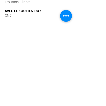
Les Bons Clients
AVEC LE SOUTIEN DU :
CNC
VISIONNEZ
UN
EXTRAIT
PAGE D'ACCUEIL
-
LA SOCIÉTÉ
-
FILMOGRAPHIE SELECTIVE
-
PRODUCTIONS
EN COURS
-
CONTACT
-
MENTIONS LEGALES